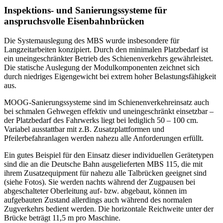
Inspektions- und Sanierungssysteme für
anspruchsvolle Eisenbahnbrücken
Die Systemauslegung des MBS wurde insbesondere für
Langzeitarbeiten konzipiert. Durch den minimalen Platzbedarf ist
ein uneingeschränkter Betrieb des Schienenverkehrs gewährleistet.
Die statische Auslegung der Modulkomponenten zeichnet sich
durch niedriges Eigengewicht bei extrem hoher Belastungsfähigkeit
aus.
MOOG-Sanierungssysteme sind im Schienenverkehreinsatz auch
bei schmalen Gehwegen effektiv und uneingeschränkt einsetzbar –
der Platzbedarf des Fahrwerks liegt bei lediglich 50 – 100 cm.
Variabel ausstattbar mit z.B. Zusatzplattformen und
Pfeilerbefahranlagen werden nahezu alle Anforderungen erfüllt.
Ein gutes Beispiel für den Einsatz dieser individuellen Gerätetypen
sind die an die Deutsche Bahn ausgelieferten MBS 115, die mit
ihrem Zusatzequipment für nahezu alle Talbrücken geeignet sind
(siehe Fotos). Sie werden nachts während der Zugpausen bei
abgeschalteter Oberleitung auf- bzw. abgebaut, können im
aufgebauten Zustand allerdings auch während des normalen
Zugverkehrs bedient werden. Die horizontale Reichweite unter der
Brücke beträgt 11,5 m pro Maschine.