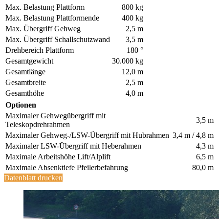
Max. Belastung Plattform
800 kg
Max. Belastung Plattformende
400 kg
Max. Übergriff Gehweg
2,5 m
Max. Übergriff Schallschutzwand
3,5 m
Drehbereich Plattform
180 °
Gesamtgewicht
30.000 kg
Gesamtlänge
12,0 m
Gesamtbreite
2,5 m
Gesamthöhe
4,0 m
Optionen
Maximaler Gehwegübergriff mit
3,5 m
Teleskopdrehrahmen
Maximaler Gehweg-/LSW-Übergriff mit Hubrahmen
3,4 m / 4,8 m
Maximaler LSW-Übergriff mit Heberahmen
4,3 m
Maximale Arbeitshöhe Lift/Alplift
6,5 m
Maximale Absenktiefe Pfeilerbefahrung
80,0 m
Datenblatt drucken