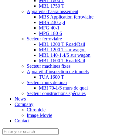
MBL 1600 T
MBL 1750 T
Appareils d’assainissement
MBS Application ferroviaire
MBS 230-2,4
MFG 40-1
MPG 180-6
Secteur ferroviaire
MBL 1200 T Road/Rail
MBL 1200 T sur wagon
MBL 140-1,4/S sur wagon
MBL 1600 T Road/Rail
Secteur machines fixes
Appareil d´inspection de tunnels
TUA 1600 T
Secteur murs de quai
MBI 70-1/S murs de quai
Secteur constructions spéciales
News
Company
Chronicle
Image Movie
Contact